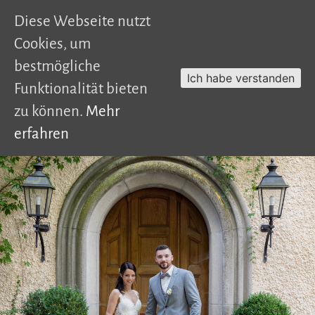
Diese Webseite nutzt
Cookies, um
bestmögliche
Ich habe verstanden
Funktionalität bieten
zu können.
Mehr
erfahren
Skip
to
content